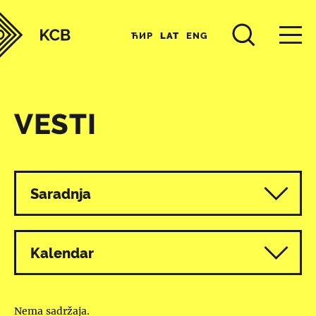
ЋИР
LAT
ENG
VESTI
Svi programi
Saradnja
Kalendar
Nema sadržaja.