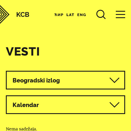
ЋИР
LAT
ENG
VESTI
Svi programi
Beogradski izlog
Kalendar
Nema sadržaja.