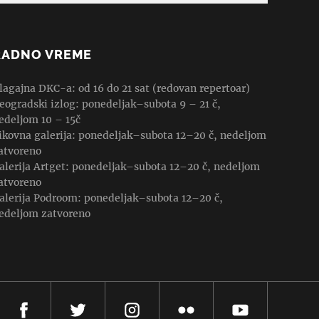
RADNO VREME
lagajna DKC-a: od 16 do 21 sat (redovan repertoar)
eogradski izlog: ponedeljak–subota 9 – 21 č,
edeljom 10 – 15č
ikovna galerija: ponedeljak–subota 12–20 č, nedeljom
atvoreno
alerija Artget: ponedeljak–subota 12–20 č, nedeljom
atvoreno
alerija Podroom: ponedeljak–subota 12–20 č,
edeljom zatvoreno