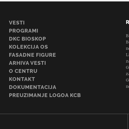
VESTI
PROGRAMI
B
DKC BIOSKOP
B
KOLEKCIJA OS
n
FASADNE FIGURE
L
z
ARHIVA VESTI
G
O CENTRU
z
KONTAKT
G
n
DOKUMENTACIJA
PREUZIMANJE LOGOA KCB