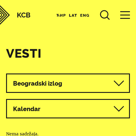
ЋИР
LAT
ENG
VESTI
Svi programi
Beogradski izlog
Kalendar
Nema sadržaja.