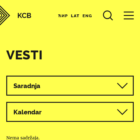
ЋИР
LAT
ENG
VESTI
Svi programi
Saradnja
Kalendar
Nema sadržaja.