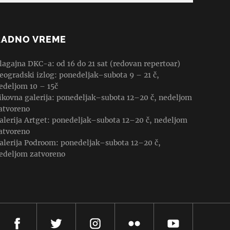
RADNO VREME
lagajna DKC-a: od 16 do 21 sat (redovan repertoar)
eogradski izlog: ponedeljak–subota 9 – 21 č,
edeljom 10 – 15č
ikovna galerija: ponedeljak–subota 12–20 č, nedeljom
atvoreno
alerija Artget: ponedeljak–subota 12–20 č, nedeljom
atvoreno
alerija Podroom: ponedeljak–subota 12–20 č,
edeljom zatvoreno