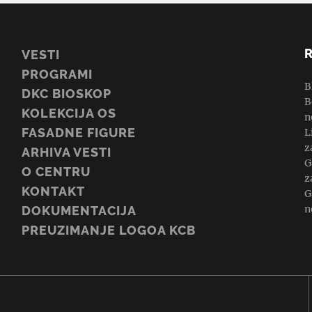
VESTI
PROGRAMI
B
DKC BIOSKOP
B
KOLEKCIJA OS
n
FASADNE FIGURE
L
z
ARHIVA VESTI
G
O CENTRU
z
KONTAKT
G
n
DOKUMENTACIJA
PREUZIMANJE LOGOA KCB