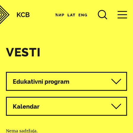
ЋИР
LAT
ENG
VESTI
Svi programi
Edukativni program
Kalendar
Nema sadržaja.