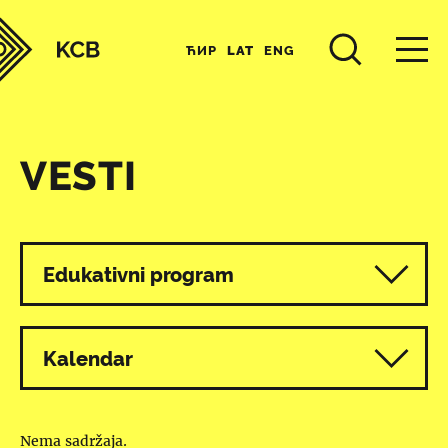
ЋИР
LAT
ENG
VESTI
Svi programi
Edukativni program
Kalendar
Nema sadržaja.