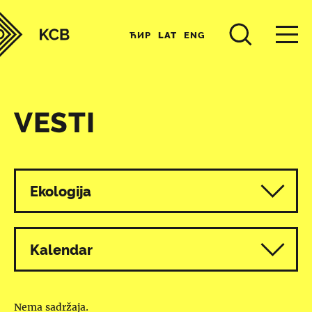
ЋИР
LAT
ENG
VESTI
Svi programi
Ekologija
Kalendar
Nema sadržaja.