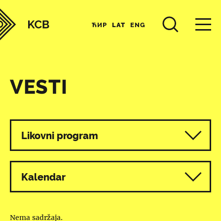
ЋИР
LAT
ENG
VESTI
Svi programi
Likovni program
Kalendar
Nema sadržaja.