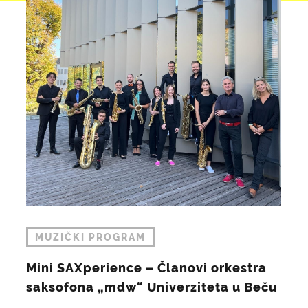
MUZIČKI PROGRAM
Mini SAXperience – Članovi orkestra
saksofona „mdw“ Univerziteta u Beču