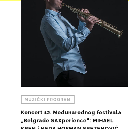
MUZIČKI PROGRAM
Koncert 12. Međunarodnog festivala
„Belgrade SAXperience“: MIHAEL
KREN i NEDA HOFMAN SRETENOVIĆ