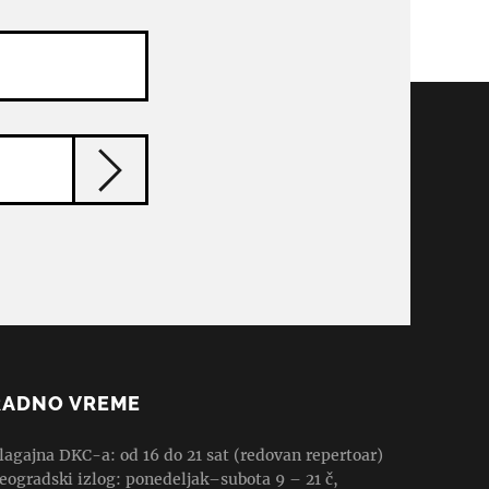
RADNO VREME
lagajna DKC-a: od 16 do 21 sat (redovan repertoar)
eogradski izlog: ponedeljak–subota 9 – 21 č,