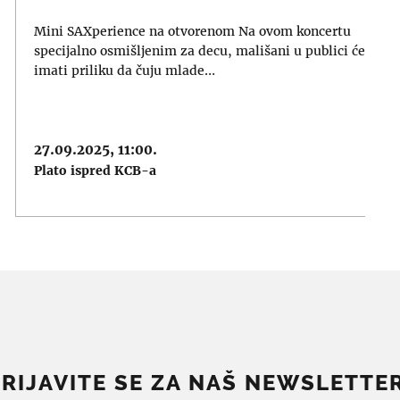
Mini SAXperience na otvorenom Na ovom koncertu
specijalno osmišljenim za decu, mališani u publici će
imati priliku da čuju mlade…
27.09.2025, 11:00.
Plato ispred KCB-a
PRIJAVITE SE ZA NAŠ NEWSLETTER