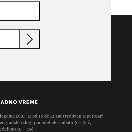
RADNO VREME
lagajna DKC-a: od 16 do 21 sat (redovan repertoar)
eogradski izlog: ponedeljak–subota 9 – 21 č,
edeljom 10 – 15č