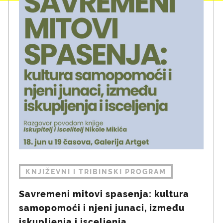
KNJIŽEVNI I TRIBINSKI PROGRAM
Savremeni mitovi spasenja: kultura
samopomoći i njeni junaci, između
iskupljenja i isceljenja