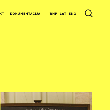
ЋИР
LAT
ENG
KT
DOKUMENTACIJA