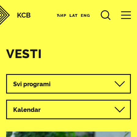
ЋИР
LAT
ENG
VESTI
Svi programi
Kalendar