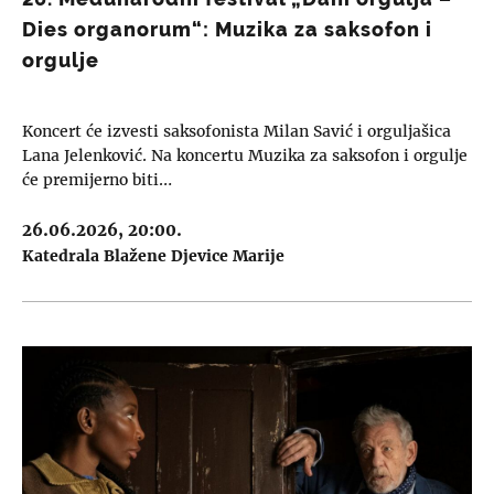
Dies organorum“: Muzika za saksofon i
orgulje
Koncert će izvesti saksofonista Milan Savić i orguljašica
Lana Jelenković. Na koncertu Muzika za saksofon i orgulje
će premijerno biti…
26.06.2026, 20:00.
Katedrala Blažene Djevice Marije