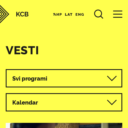
ЋИР
LAT
ENG
VESTI
Svi programi
Kalendar