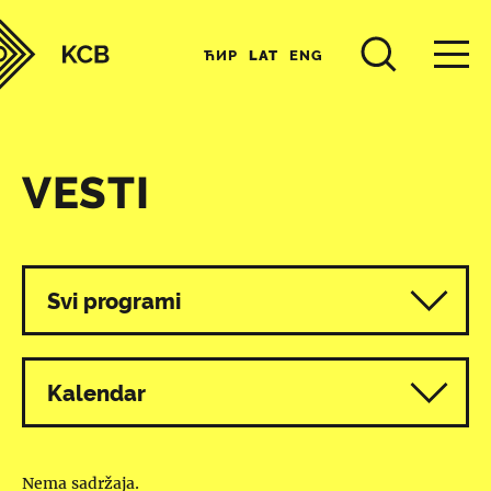
ЋИР
LAT
ENG
VESTI
Svi programi
Kalendar
Nema sadržaja.