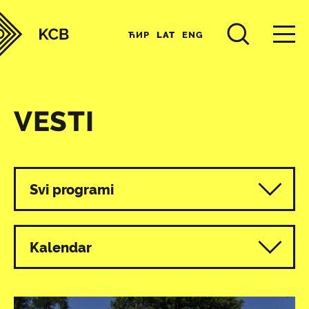
ЋИР
LAT
ENG
VESTI
Svi programi
Kalendar