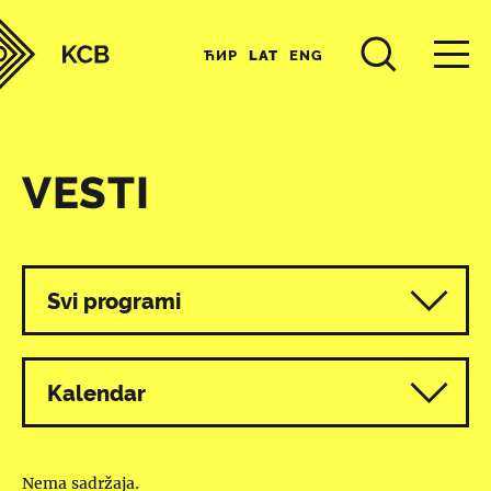
ЋИР
LAT
ENG
VESTI
Svi programi
Kalendar
Nema sadržaja.