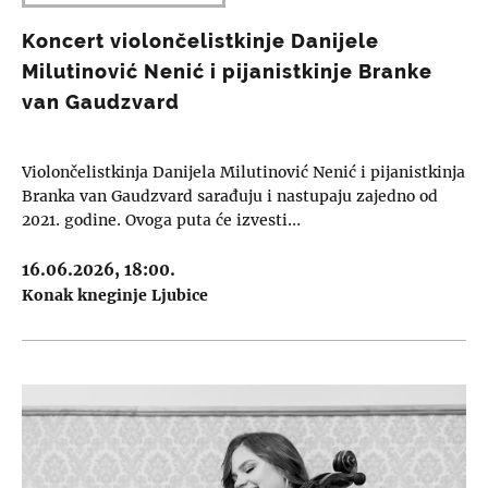
Koncert violončelistkinje Danijele
Milutinović Nenić i pijanistkinje Branke
van Gaudzvard
Violončelistkinja Danijela Milutinović Nenić i pijanistkinja
Branka van Gaudzvard sarađuju i nastupaju zajedno od
2021. godine. Ovoga puta će izvesti…
16.06.2026, 18:00.
Konak kneginje Ljubice