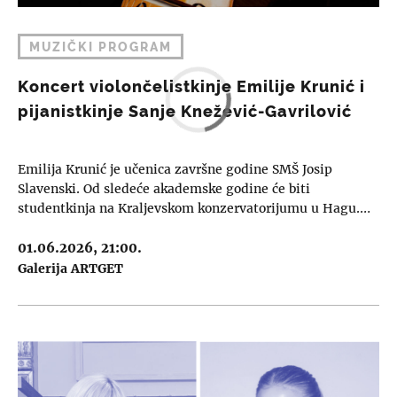
MUZIČKI PROGRAM
Koncert violončelistkinje Emilije Krunić i
pijanistkinje Sanje Knežević-Gavrilović
Emilija Krunić je učenica završne godine SMŠ Josip
Slavenski. Od sledeće akademske godine će biti
studentkinja na Kraljevskom konzervatorijumu u Hagu.…
01.06.2026, 21:00.
Galerija ARTGET