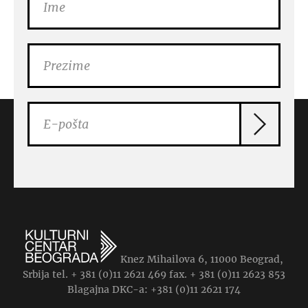
Knez Mihailova 6, 11000 Beograd,
Srbija tel. + 381 (0)11 2621 469 fax. + 381 (0)11 2623 853
Blagajna DKC-a: +381 (0)11 2621 174