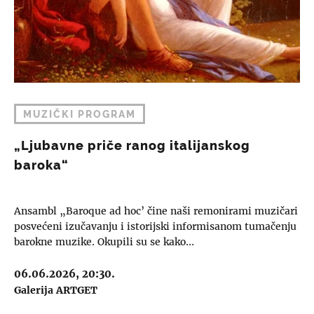
MUZIČKI PROGRAM
„Ljubavne priče ranog italijanskog
baroka“
Ansambl „Baroque ad hoc’ čine naši remonirami muzičari
posvećeni izučavanju i istorijski informisanom tumačenju
barokne muzike. Okupili su se kako…
06.06.2026, 20:30.
Galerija ARTGET