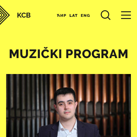
ЋИР
LAT
ENG
MUZIČKI PROGRAM