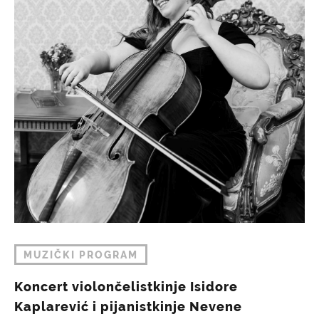
MUZIČKI PROGRAM
Koncert violončelistkinje Isidore
Kaplarević i pijanistkinje Nevene