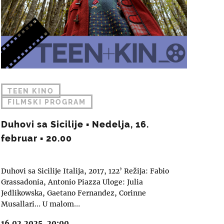
TEEN KINO
FILMSKI PROGRAM
Duhovi sa Sicilije ▪︎ Nedelja, 16.
februar ▪︎ 20.00
Duhovi sa Sicilije Italija, 2017, 122’ Režija: Fabio
Grassadonia, Antonio Piazza Uloge: Julia
Jedlikowska, Gaetano Fernandez, Corinne
Musallari… U malom…
16.02.2025, 20:00.