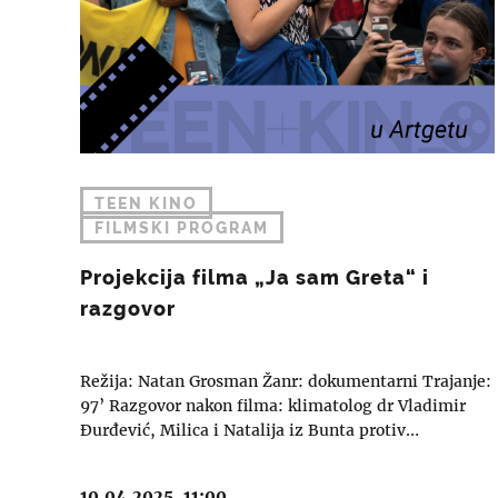
TEEN KINO
FILMSKI PROGRAM
Projekcija filma „Ja sam Greta“ i
razgovor
Režija: Natan Grosman Žanr: dokumentarni Trajanje:
97’ Razgovor nakon filma: klimatolog dr Vladimir
Đurđević, Milica i Natalija iz Bunta protiv…
10.04.2025, 11:00.