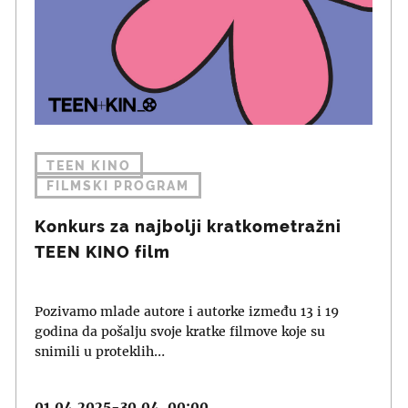
TEEN KINO
FILMSKI PROGRAM
Konkurs za najbolji kratkometražni
TEEN KINO film
Pozivamo mlade autore i autorke između 13 i 19
godina da pošalju svoje kratke filmove koje su
snimili u proteklih…
01.04.2025-30.04, 00:00.