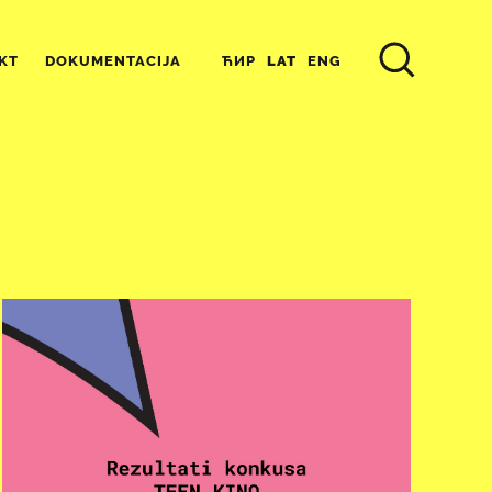
ЋИР
LAT
ENG
KT
DOKUMENTACIJA