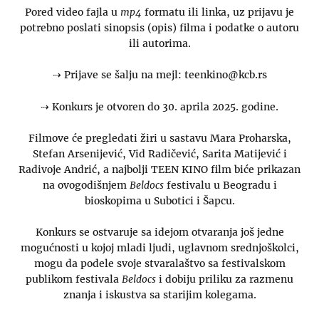
Pored video fajla u
mp4
formatu ili linka, uz prijavu je
potrebno poslati sinopsis (opis) filma i podatke o autoru
ili autorima.
⇢ Prijave se šalju na mejl: teenkino@kcb.rs
⇢ Konkurs je otvoren do 30. aprila 2025. godine.
Filmove će pregledati žiri u sastavu Mara Proharska,
Stefan Arsenijević, Vid Radičević, Sarita Matijević i
Radivoje Andrić, a najbolji TEEN KINO film biće prikazan
na ovogodišnjem
Beldocs
festivalu u Beogradu i
bioskopima u Subotici i Šapcu.
Konkurs se ostvaruje sa idejom otvaranja još jedne
mogućnosti u kojoj mladi ljudi, uglavnom srednjoškolci,
mogu da podele svoje stvaralaštvo sa festivalskom
publikom festivala
Beldocs
i dobiju priliku za razmenu
znanja i iskustva sa starijim kolegama.