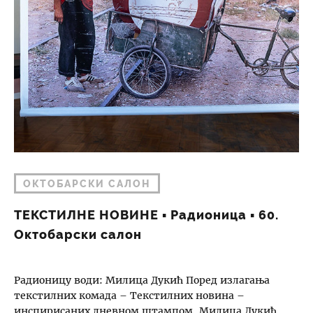
ОКТОБАРСКИ САЛОН
TEКСТИЛНЕ НОВИНЕ ▪︎ Радионица ▪︎ 60.
Октобарски салон
Радионицу води: Милица Дукић Поред излагања
текстилних комада – Текстилних новина –
инспирисаних дневном штампом, Милица Дукић