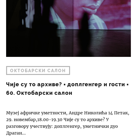
ОКТОБАРСКИ САЛОН
Чије су то архиве? ▪︎ доплгенгер и гости ▪︎
60. Октобарски салон
Музеј афричке уметности, Андре Николића 14 Петак,
29. новембар,18.00-19.30 Чије су то архиве? У
разговору учествују: доплгенгер, уметнички дуо
Драган…