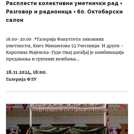
Расплести колективни уметнички рад ▪︎
Разговор и радионица ▪︎ 60. Октобарски
салон
18.00-20.00 📍Галерија Факултета ликовних
уметности, Кнез Михаилова 53 Учесници: И други –
Каролина Мајевска-Гуде Овај догађај је комбинација
предавања и групних вежбања…
28.11.2024, 18:00.
Галерија ФЛУ