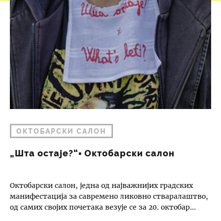
ОКТОБАРСКИ САЛОН
„Шта остаје?“▪︎ Октобарски салон
Октобарски салон, једна од најважнијих градских
манифестација за савремено ликовно стваралаштво,
од самих својих почетака везује се за 20. октобар…