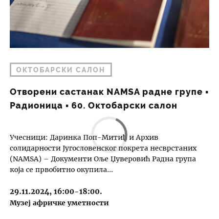
ОКТОБАРСКИ САЛОН
Отворени састанак NAMSA радне групе ▪︎
Радионица ▪︎ 60. Октобарски салон
Учесници: Даринка Поп-Митић и Архив
солидарности Југословенског покрета несврстаних
(NAMSA) – Документи Оље Џуверовић Радна група
која се првобитно окупила…
29.11.2024, 16:00-18:00.
Музеј афричке уметности