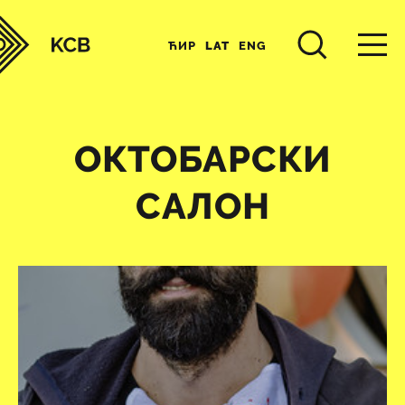
ЋИР
LAT
ENG
ОКТОБАРСКИ
САЛОН