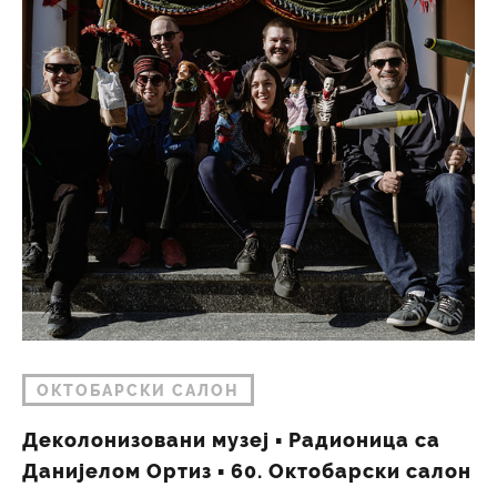
ОКТОБАРСКИ САЛОН
Деколонизовани музеј ▪︎ Радионица са
Данијелом Ортиз ▪︎ 60. Октобарски салон