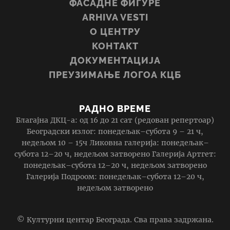
ФАСАДНЕ ФИГУРЕ
ARHIVA VESTI
О ЦЕНТРУ
КОНТАКТ
ДОКУМЕНТАЦИЈА
ПРЕУЗИМАЊЕ ЛОГОА КЦБ
РАДНО ВРЕМЕ
Благајна ДКЦ-а: од 16 до 21 сат (редован репертоар)
Београдски излог: понедељак–субота 9 – 21 ч,
недељом 10 – 15ч Ликовна галерија: понедељак–
субота 12–20 ч, недељом затворено Галерија Артгет:
понедељак–субота 12–20 ч, недељом затворено
Галерија Подроом: понедељак–субота 12–20 ч,
недељом затворено
© Културни центар Београда. Сва права задржана.