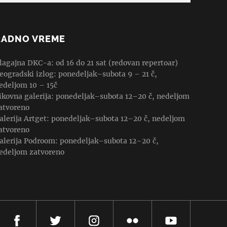
RADNO VREME
lagajna DKC-a: od 16 do 21 sat (redovan repertoar)
eogradski izlog: ponedeljak–subota 9 – 21 č,
edeljom 10 – 15č
ikovna galerija: ponedeljak–subota 12–20 č, nedeljom
atvoreno
alerija Artget: ponedeljak–subota 12–20 č, nedeljom
atvoreno
alerija Podroom: ponedeljak–subota 12–20 č,
edeljom zatvoreno