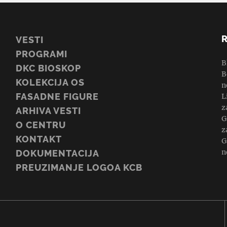
VESTI
PROGRAMI
B
DKC BIOSKOP
B
KOLEKCIJA OS
n
FASADNE FIGURE
L
z
ARHIVA VESTI
G
O CENTRU
z
KONTAKT
G
n
DOKUMENTACIJA
PREUZIMANJE LOGOA KCB