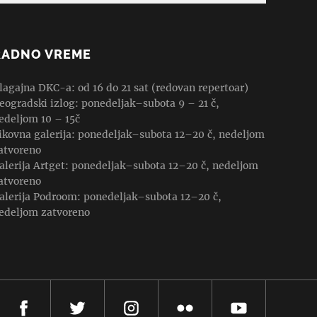
RADNO VREME
lagajna DKC-a: od 16 do 21 sat (redovan repertoar)
eogradski izlog: ponedeljak–subota 9 – 21 č,
edeljom 10 – 15č
ikovna galerija: ponedeljak–subota 12–20 č, nedeljom
atvoreno
alerija Artget: ponedeljak–subota 12–20 č, nedeljom
atvoreno
alerija Podroom: ponedeljak–subota 12–20 č,
edeljom zatvoreno