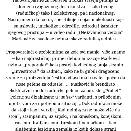
radova
Uputstvo za upotrebu
u fokus stavlja pitanja iz
domena (z)gaženog dostojanstva ─ kako ličnog
(radničkog) tako i kolektivnog, pa i nacionalnog.
Nastojanjem da locira, specifikuje i objasni okolnosti koje
su uslovile, unekoliko i odredile, prirodu i karakter
njegovog pristupa ─ u video radu „(Ne)zvanična verzija“
Marković za svedoke uzima iskaze radnika/radnica…
Progovarajući o problemima za koje svi manje-više znamo
─ kao najdrastičniji primer dehumanizacije Marković
uzima „preporuku“ koja postoji kod jednog broja stranih
„investitora“ da radnici, kako ne bi gubili dragoceno
vreme za proizvodnju čestim odlascima u toalet, počnu da
nose pelene za odrasle! … Marković je brendirao
ekskluzivni model radničke pelene za odrasle „Prol et“.
Pelene su dizajnirane u ‘
unisex
‘ varijanti, s priloženim
uputstvom za upotrebu u situaciji „Dok radnik/ca može
da stoji“ kao i verziji „Kad radnik/ca ne može više da
stoji“, štampanim, uz srpski, i na kineskom, korejskom,
ruskom, italijanskom, turskom i nemačkom ─ kao
službenim jezicima zemalja iz kojih dolaze strani