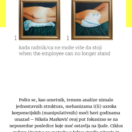
Pošto se, kao umetnik, temom analize nimalo
jednostavnih struktura, mehanizama i(li) uzroka
korporacijskih (manipulativnih) moći bavi godinama
unazad ─ Nikola Marković ovaj put fokusirao se na
neposredne posledice koje moć ostavlja na ljude. Ciklus