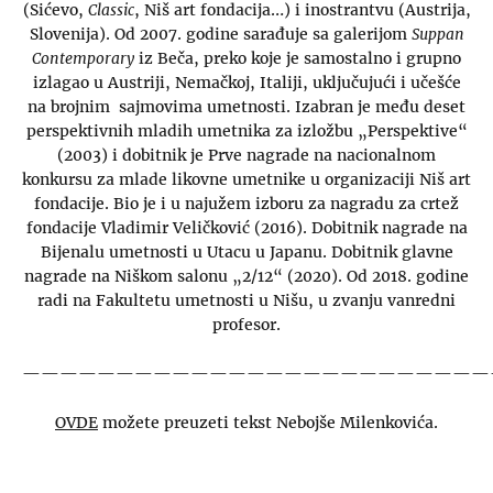
(Sićevo,
Classic
, Niš art fondacija…) i inostrantvu (Austrija,
Slovenija). Od 2007. godine sarađuje sa galerijom
Suppan
Contemporary
iz Beča, preko koje je samostalno i grupno
izlagao u Austriji, Nemačkoj, Italiji, uključujući i učešće
na brojnim sajmovima umetnosti. Izabran je među deset
perspektivnih mladih umetnika za izložbu „Perspektive“
(2003) i dobitnik je Prve nagrade na nacionalnom
konkursu za mlade likovne umetnike u organizaciji Niš art
fondacije. Bio je i u najužem izboru za nagradu za crtež
fondacije Vladimir Veličković (2016). Dobitnik nagrade na
Bijenalu umetnosti u Utacu u Japanu. Dobitnik glavne
nagrade na Niškom salonu „2/12“ (2020). Od 2018. godine
radi na Fakultetu umetnosti u Nišu, u zvanju vanredni
profesor.
—————————————————————————
OVDE
možete preuzeti tekst Nebojše Milenkovića.