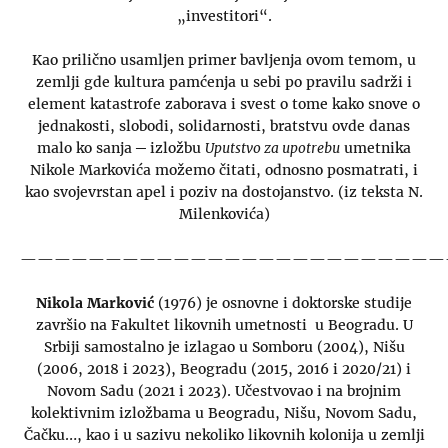
„investitori“.
Kao prilično usamljen primer bavljenja ovom temom, u
zemlji gde kultura pamćenja u sebi po pravilu sadrži i
element katastrofe zaborava i svest o tome kako snove o
jednakosti, slobodi, solidarnosti, bratstvu ovde danas
malo ko sanja ─ izložbu
Uputstvo za upotrebu
umetnika
Nikole Markovića možemo čitati, odnosno posmatrati, i
kao svojevrstan apel i poziv na dostojanstvo. (iz teksta N.
Milenkovića)
—————————————————————————
Nikola Marković
(1976) je osnovne i doktorske studije
završio na Fakultet likovnih umetnosti u Beogradu. U
Srbiji samostalno je izlagao u Somboru (2004), Nišu
(2006, 2018 i 2023), Beogradu (2015, 2016 i 2020/21) i
Novom Sadu (2021 i 2023). Učestvovao i na brojnim
kolektivnim izložbama u Beogradu, Nišu, Novom Sadu,
Čačku…, kao i u sazivu nekoliko likovnih kolonija u zemlji