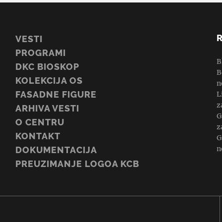
VESTI
PROGRAMI
B
DKC BIOSKOP
B
KOLEKCIJA OS
n
FASADNE FIGURE
L
z
ARHIVA VESTI
G
O CENTRU
z
KONTAKT
G
n
DOKUMENTACIJA
PREUZIMANJE LOGOA KCB