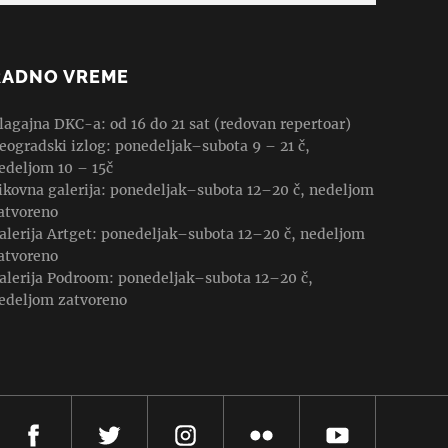
RADNO VREME
lagajna DKC-a: od 16 do 21 sat (redovan repertoar)
eogradski izlog: ponedeljak–subota 9 – 21 č,
edeljom 10 – 15č
ikovna galerija: ponedeljak–subota 12–20 č, nedeljom
atvoreno
alerija Artget: ponedeljak–subota 12–20 č, nedeljom
atvoreno
alerija Podroom: ponedeljak–subota 12–20 č,
edeljom zatvoreno