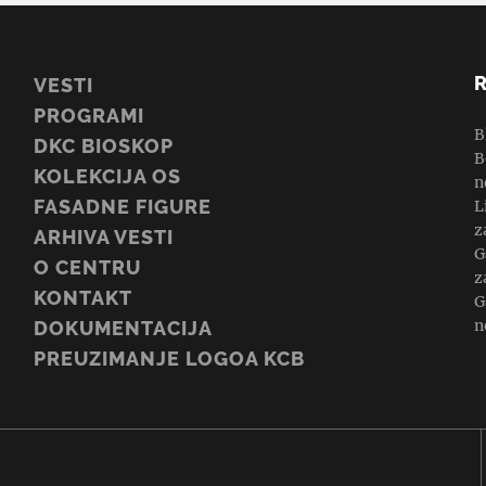
VESTI
PROGRAMI
B
DKC BIOSKOP
B
KOLEKCIJA OS
n
FASADNE FIGURE
L
z
ARHIVA VESTI
G
O CENTRU
z
KONTAKT
G
n
DOKUMENTACIJA
PREUZIMANJE LOGOA KCB