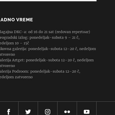
RADNO VREME
lagajna DKC-a: od 16 do 21 sat (redovan repertoar)
eogradski izlog: ponedeljak–subota 9 – 21 č,
edeljom 10 – 15č
ikovna galerija: ponedeljak–subota 12–20 č, nedeljom
atvoreno
alerija Artget: ponedeljak–subota 12–20 č, nedeljom
atvoreno
alerija Podroom: ponedeljak–subota 12–20 č,
edeljom zatvoreno