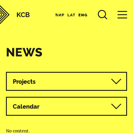
ЋИР
LAT
ENG
NEWS
All programmes
Projects
Calendar
No content.