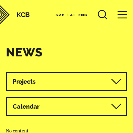
ЋИР
LAT
ENG
NEWS
All programmes
Projects
Calendar
No content.