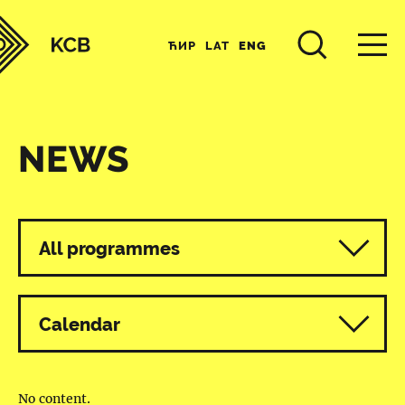
ЋИР
LAT
ENG
NEWS
All programmes
Calendar
No content.