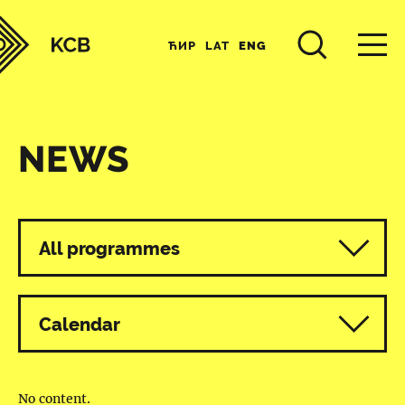
ЋИР
LAT
ENG
NEWS
All programmes
Calendar
No content.