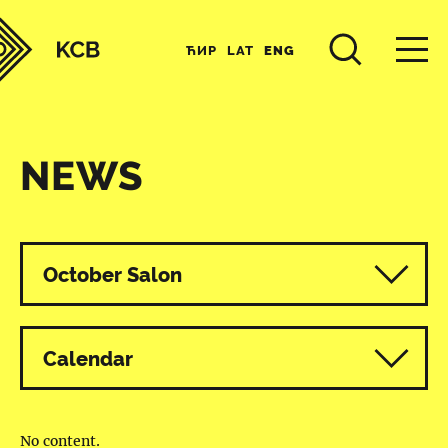
ЋИР
LAT
ENG
NEWS
All programmes
October Salon
Calendar
No content.