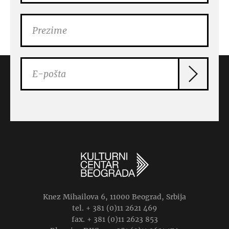
FILMSKI PROGRAM
Filmski program • 11 – 17. jun
18:00 OGLEDALA BR. 3 Nemačka, 2025, 86’ Režija:
Christian Petzold Uloge: Paula Beer, Philip Froissant,
Barbara Auer… Najznačajniji savremeni nemački…
11.06.2026-17.06, 18:00-20:00.
Dvorana Kulturnog centra