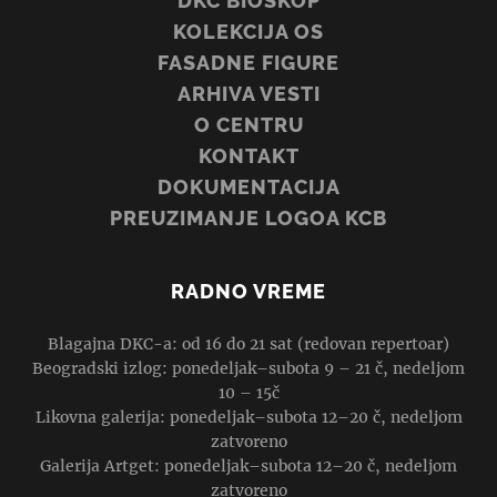
DKC BIOSKOP
KOLEKCIJA OS
FASADNE FIGURE
ARHIVA VESTI
O CENTRU
KONTAKT
DOKUMENTACIJA
PREUZIMANJE LOGOA KCB
RADNO VREME
Blagajna DKC-a: od 16 do 21 sat (redovan repertoar)
Beogradski izlog: ponedeljak–subota 9 – 21 č, nedeljom
10 – 15č
Likovna galerija: ponedeljak–subota 12–20 č, nedeljom
zatvoreno
Galerija Artget: ponedeljak–subota 12–20 č, nedeljom
zatvoreno