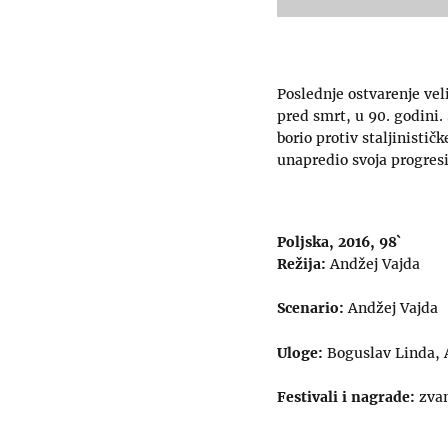
Poslednje ostvarenje vel
pred smrt, u 90. godini
borio protiv staljinisti
unapredio svoja progres
Poljska, 2016, 98`
Režija:
Andžej Vajda
Scenario:
Andžej Vajda
Uloge:
Boguslav Linda, 
Festivali i nagrade:
zvan