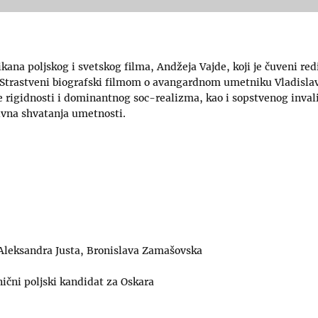
ikana poljskog i svetskog filma, Andžeja Vajde, koji je čuveni re
. Strastveni biografski filmom o avangardnom umetniku Vladisla
čke rigidnosti i dominantnog soc-realizma, kao i sopstvenog invali
ivna shvatanja umetnosti.
Aleksandra Justa, Bronislava Zamašovska
ični poljski kandidat za Oskara