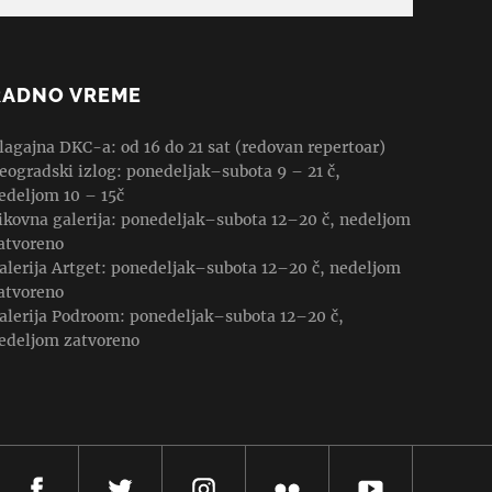
RADNO VREME
lagajna DKC-a: od 16 do 21 sat (redovan repertoar)
eogradski izlog: ponedeljak–subota 9 – 21 č,
edeljom 10 – 15č
ikovna galerija: ponedeljak–subota 12–20 č, nedeljom
atvoreno
alerija Artget: ponedeljak–subota 12–20 č, nedeljom
atvoreno
alerija Podroom: ponedeljak–subota 12–20 č,
edeljom zatvoreno