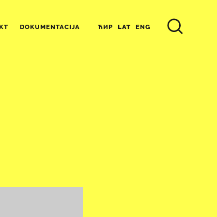
ЋИР
LAT
ENG
KT
DOKUMENTACIJA