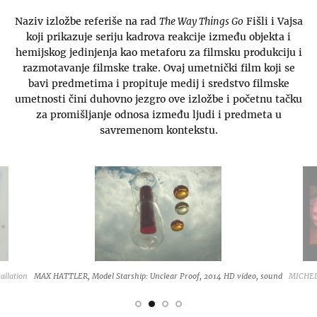
Naziv izložbe referiše na rad
The Way Things Go
Fišli i Vajsa
koji prikazuje seriju kadrova reakcije između objekta i
hemijskog jedinjenja kao metaforu za filmsku produkciju i
razmotavanje filmske trake. Ovaj umetnički film koji se
bavi predmetima i propituje medij i sredstvo filmske
umetnosti čini duhovno jezgro ove izložbe i početnu tačku
za promišljanje odnosa između ljudi i predmeta u
savremenom kontekstu.
allation
MAX HATTLER, Model Starship: Unclear Proof, 2014 HD video, sound
MICHEL