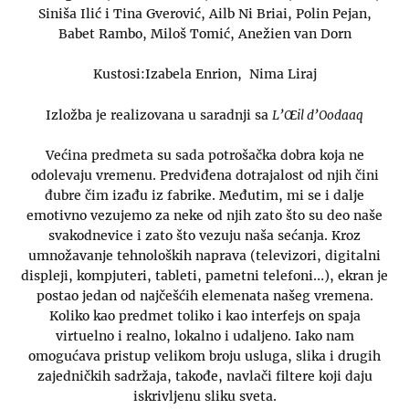
Siniša Ilić i Tina Gverović, Ailb Ni Briai, Polin Pejan,
Babet Rambo, Miloš Tomić, Anežien van Dorn
Kustosi:Izabela Enrion, Nima Liraj
Izložba je realizovana u saradnji sa
L’Œil d’Oodaaq
Većina predmeta su sada potrošačka dobra koja ne
odolevaju vremenu. Predviđena dotrajalost od njih čini
đubre čim izađu iz fabrike. Međutim, mi se i dalje
emotivno vezujemo za neke od njih zato što su deo naše
svakodnevice i zato što vezuju naša sećanja. Kroz
umnožavanje tehnoloških naprava (televizori, digitalni
displeji, kompjuteri, tableti, pametni telefoni…), ekran je
postao jedan od najčešćih elemenata našeg vremena.
Koliko kao predmet toliko i kao interfejs on spaja
virtuelno i realno, lokalno i udaljeno. Iako nam
omogućava pristup velikom broju usluga, slika i drugih
zajedničkih sadržaja, takođe, navlači filtere koji daju
iskrivljenu sliku sveta.