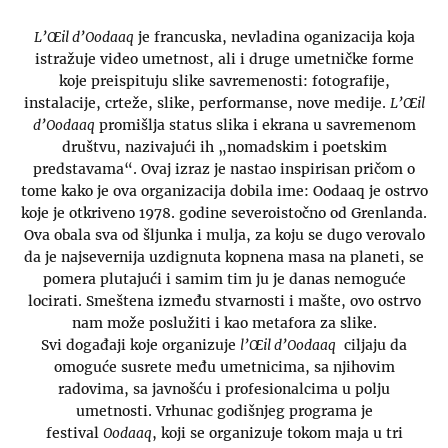
L’Œil d’Oodaaq
je francuska, nevladina oganizacija koja
istražuje video umetnost, ali i druge umetničke forme
koje preispituju slike savremenosti: fotografije,
instalacije, crteže, slike, performanse, nove medije.
L’Œil
d’Oodaaq
promišlja status slika i ekrana u savremenom
društvu, nazivajući ih „nomadskim i poetskim
predstavama“. Ovaj izraz je nastao inspirisan pričom o
tome kako je ova organizacija dobila ime: Oodaaq je ostrvo
koje je otkriveno 1978. godine severoistočno od Grenlanda.
Ova obala sva od šljunka i mulja, za koju se dugo verovalo
da je najsevernija uzdignuta kopnena masa na planeti, se
pomera plutajući i samim tim ju je danas nemoguće
locirati. Smeštena između stvarnosti i mašte, ovo ostrvo
nam može poslužiti i kao metafora za slike.
Svi događaji koje organizuje
l’Œil d’Oodaaq
ciljaju da
omoguće susrete među umetnicima, sa njihovim
radovima, sa javnošću i profesionalcima u polju
umetnosti. Vrhunac godišnjeg programa je
festival
Oodaaq
, koji se organizuje tokom maja u tri