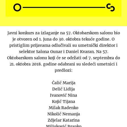
Javni konkurs za izlaganje na 57. Oktobarskom salonu bio
je otvoren od 1. juna do 30. oktobra tekuće godine. O
pristiglim prijavama odlučivali su umetnički direktor i
selektor Salona Gunar i Daniel Kvaran. Na 57.
Oktobarskom salonu koji će se održati od 7. septembra do
21. oktobra 2018. godine odabrani su sledeći umetnici i
predlozi:
Ćalić Marija
Delić Lidija
Ivanović Nina
Kojić Tijana
Milak Radenko
Nikolić Nemanja
Zdjelar Katarina
Milisković Branko