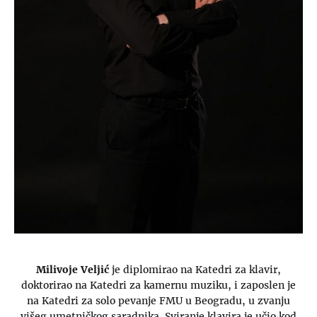
Milivoje Veljić
je diplomirao na Katedri za klavir,
doktorirao na Katedri za kamernu muziku, i zaposlen je
na Katedri za solo pevanje FMU u Beogradu, u zvanju
višeg umetničkog saradnika. Sviranje klavira je učio kod