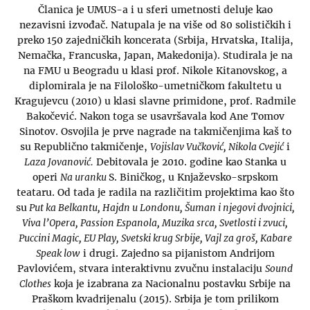
Članica je UMUS-a i u sferi umetnosti deluje kao
nezavisni izvođač. Natupala je na više od 80 solističkih i
preko 150 zajedničkih koncerata (Srbija, Hrvatska, Italija,
Nemačka, Francuska, Japan, Makedonija). Studirala je na
na FMU u Beogradu u klasi prof. Nikole Kitanovskog, a
diplomirala je na Filološko-umetničkom fakultetu u
Kragujevcu (2010) u klasi slavne primidone, prof. Radmile
Bakočević. Nakon toga se usavršavala kod Ane Tomov
Sinotov. Osvojila je prve nagrade na takmičenjima kaš to
su Republično takmičenje,
Vojislav Vučković, Nikola Cvejić
i
Laza Jovanović.
Debitovala je 2010. godine kao Stanka u
operi
Na uranku
S. Biničkog, u Knjaževsko-srpskom
teataru. Od tada je radila na različitim projektima kao što
su
Put ka Belkantu, Hajdn u Londonu, Šuman i njegovi dvojnici,
Viva l’Opera, Passion Espanola, Muzika srca, Svetlosti i zvuci,
Puccini Magic, EU Play, Svetski krug Srbije, Vajl za groš, Kabare
Speak low
i drugi. Zajedno sa pijanistom Andrijom
Pavlovićem, stvara interaktivnu zvučnu instalaciju
Sound
Clothes
koja je izabrana za Nacionalnu postavku Srbije na
Praškom kvadrijenalu (2015). Srbija je tom prilikom