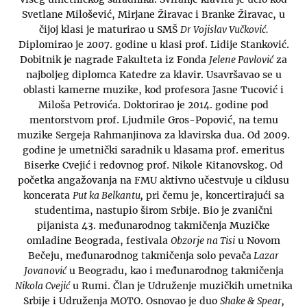
Svetlane Milošević, Mirjane Žiravac i Branke Žiravac, u
čijoj klasi je maturirao u SMŠ
Dr Vojislav Vučković.
Diplomirao je 2007. godine u klasi prof. Lidije Stanković.
Dobitnik je nagrade Fakulteta iz Fonda
Jelene Pavlović
za
najboljeg diplomca Katedre za klavir. Usavršavao se u
oblasti kamerne muzike, kod profesora Jasne Tucović i
Miloša Petrovića. Doktorirao je 2014. godine pod
mentorstvom prof. Ljudmile Gros-Popović, na temu
muzike Sergeja Rahmanjinova za klavirska dua. Od 2009.
godine je umetnički saradnik u klasama prof. emeritus
Biserke Cvejić i redovnog prof. Nikole Kitanovskog. Od
početka angažovanja na FMU aktivno učestvuje u ciklusu
koncerata
Put ka Belkantu,
pri čemu je, koncertirajući sa
studentima, nastupio širom Srbije. Bio je zvanični
pijanista 43. međunarodnog takmičenja Muzičke
omladine Beograda, festivala
Obzorje na Tisi
u Novom
Bečeju, međunarodnog takmičenja solo pevača
Lazar
Jovanović
u Beogradu, kao i međunarodnog takmičenja
Nikola Cvejić
u Rumi. Član je Udruženje muzičkih umetnika
Srbije i Udruženja MOTO. Osnovao je duo
Shake & Spear,