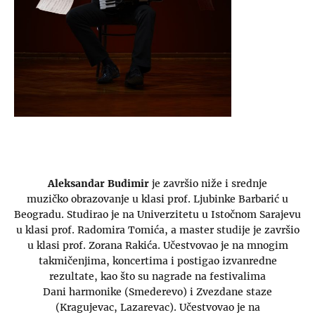
Aleksandar Budimir
je završio niže i srednje
muzičko obrazovanje u klasi prof. Ljubinke Barbarić u
Beogradu. Studirao je na Univerzitetu u Istočnom Sarajevu
u klasi prof. Radomira Tomića, a master studije je završio
u klasi prof. Zorana Rakića. Učestvovao je na mnogim
takmičenjima, koncertima i postigao izvanredne
rezultate, kao što su nagrade na festivalima
Dani harmonike (Smederevo) i Zvezdane staze
(Kragujevac, Lazarevac). Učestvovao je na