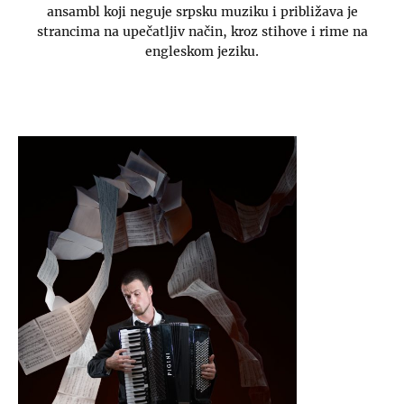
ansambl koji neguje srpsku muziku i približava je
strancima na upečatljiv način, kroz stihove i rime na
engleskom jeziku.