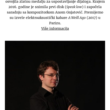
osvojila zlatnu medalju za uspostavljanje dijaloga. Krajem
2016. godine je snimila prvi disk (
Speak low
) i započela
saradnju sa kompozitorkom Anom Gnjatović. Premijerno
su izvele elektroaksustički kabare
A Weill Ago
(2017) u
Parizu.
Više informacija