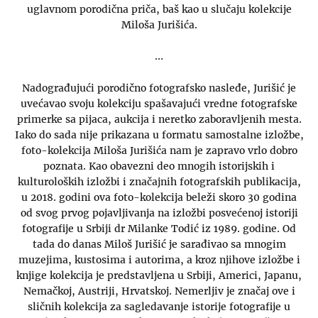
uglavnom porodična priča, baš kao u slučaju kolekcije
Miloša Jurišića.
…
Nadograđujući porodično fotografsko nasleđe, Jurišić je
uvećavao svoju kolekciju spašavajući vredne fotografske
primerke sa pijaca, aukcija i neretko zaboravljenih mesta.
Iako do sada nije prikazana u formatu samostalne izložbe,
foto-kolekcija Miloša Jurišića nam je zapravo vrlo dobro
poznata. Kao obavezni deo mnogih istorijskih i
kulturoloških izložbi i značajnih fotografskih publikacija,
u 2018. godini ova foto-kolekcija beleži skoro 30 godina
od svog prvog pojavljivanja na izložbi posvećenoj istoriji
fotografije u Srbiji dr Milanke Todić iz 1989. godine. Od
tada do danas Miloš Jurišić je sarađivao sa mnogim
muzejima, kustosima i autorima, a kroz njihove izložbe i
knjige kolekcija je predstavljena u Srbiji, Americi, Japanu,
Nemačkoj, Austriji, Hrvatskoj. Nemerljiv je značaj ove i
sličnih kolekcija za sagledavanje istorije fotografije u