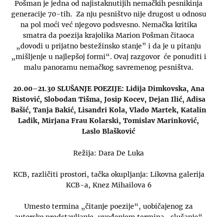
Pošman je jedna od najistaknutijih nemačkih pesnikinja
generacije 70-tih. Za nju pesništvo nije drugost u odnosu
na pol moći već njegovo podsvesno. Nemačka kritika
smatra da poezija krajolika Marion Pošman čitaoca
„dovodi u prijatno bestežinsko stanje” i da je u pitanju
„mišljenje u najlepšoj formi“. Ovaj razgovor će ponuditi i
malu panoramu nemačkog savremenog pesništva.
20.00–21.30 SLUŠANJE POEZIJE: Lidija Dimkovska, Ana
Ristović, Slobodan Tišma, Josip Kocev, Dejan Ilić, Adisa
Bašić, Tanja Bakić, Lisandri Kola, Vlado Martek, Katalin
Ladik, Mirjana Frau Kolarski, Tomislav Marinković,
Laslo Blašković
Režija: Dara De Luka
KCB, različiti prostori, tačka okupljanja: Likovna galerija
KCB-a, Knez Mihailova 6
Umesto termina „čitanje poezije“, uobičajenog za