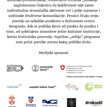
autorsko predstavljanje, uvođenjem termina „slušanje“
naglašavamo činjenicu da književnost nije samo
individualna stvaralačka aktivnost već i polje razmene i
suštinske društvene komunikacije. Pesnici čitaju svoju
poeziju na nekoliko punktova u Kulturnom centru
Beograda, dok se publika kreće od punkta do punkta i
time, od uobičajene atmosfere jedne kulturne institucije,
kreira festivalsku procesiju. Suptilna „režija“ programa
nosi pečat poetike autora kojeg publika sluša.
Medijski sponzori