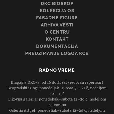
DKC BIOSKOP
KOLEKCIJA OS
FASADNE FIGURE
ARHIVA VESTI
O CENTRU
KONTAKT
DOKUMENTACIJA
PREUZIMANJE LOGOA KCB
RADNO VREME
Blagajna DKC-a: od 16 do 21 sat (redovan repertoar)
Beogradski izlog: ponedeljak–subota 9 – 21 č, nedeljom
10 – 15č
Likovna galerija: ponedeljak–subota 12–20 č, nedeljom
zatvoreno
Galerija Artget: ponedeljak–subota 12–20 č, nedeljom