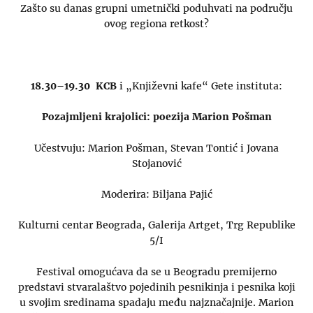
Zašto su danas grupni umetnički poduhvati na području
ovog regiona retkost?
18.30–19.30 KCB
i „Književni kafe“ Gete instituta:
Pozajmljeni krajolici: poezija Marion Pošman
Učestvuju: Marion Pošman, Stevan Tontić i Jovana
Stojanović
Moderira: Biljana Pajić
Kulturni centar Beograda, Galerija Artget, Trg Republike
5/I
Festival omogućava da se u Beogradu premijerno
predstavi stvaralaštvo pojedinih pesnikinja i pesnika koji
u svojim sredinama spadaju među najznačajnije. Marion