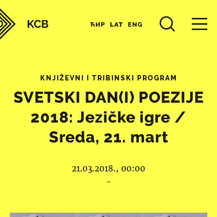
ЋИР
LAT
ENG
KNJIŽEVNI I TRIBINSKI PROGRAM
SVETSKI DAN(I) POEZIJE
2018: Jezičke igre /
Sreda, 21. mart
21.03.2018., 00:00
-