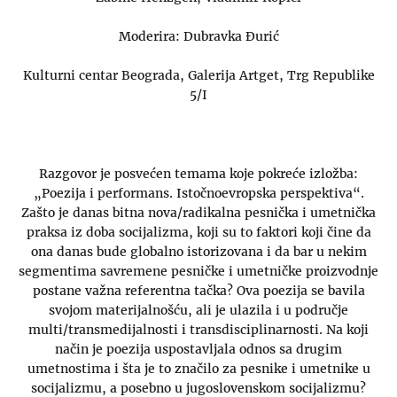
Moderira: Dubravka Đurić
Kulturni centar Beograda, Galerija Artget, Trg Republike
5/I
Razgovor je posvećen temama koje pokreće izložba:
„Poezija i performans. Istočnoevropska perspektiva“.
Zašto je danas bitna nova/radikalna pesnička i umetnička
praksa iz doba socijalizma, koji su to faktori koji čine da
ona danas bude globalno istorizovana i da bar u nekim
segmentima savremene pesničke i umetničke proizvodnje
postane važna referentna tačka? Ova poezija se bavila
svojom materijalnošću, ali je ulazila i u područje
multi/transmedijalnosti i transdisciplinarnosti. Na koji
način je poezija uspostavljala odnos sa drugim
umetnostima i šta je to značilo za pesnike i umetnike u
socijalizmu, a posebno u jugoslovenskom socijalizmu?