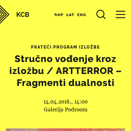
ЋИР
LAT
ENG
PRATEĆI PROGRAM IZLOŽBE
Stručno vođenje kroz
izložbu / ARTTERROR –
Fragmenti dualnosti
14.04.2018., 14:00
Galerija Podroom