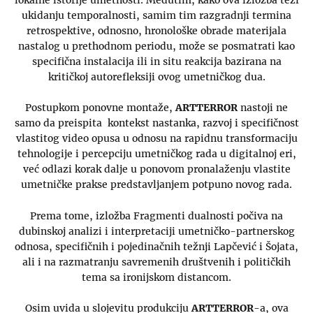
ukidanju temporalnosti, samim tim razgradnji termina
retrospektive, odnosno, hronološke obrade materijala
nastalog u prethodnom periodu, može se posmatrati kao
specifična instalacija ili in situ reakcija bazirana na
kritičkoj autorefleksiji ovog umetničkog dua.
Postupkom ponovne montaže,
ARTTERROR
nastoji ne
samo da preispita kontekst nastanka, razvoj i specifičnost
vlastitog video opusa u odnosu na rapidnu transformaciju
tehnologije i percepciju umetničkog rada u digitalnoj eri,
već odlazi korak dalje u ponovom pronalaženju vlastite
umetničke prakse predstavljanjem potpuno novog rada.
Prema tome, izložba Fragmenti dualnosti počiva na
dubinskoj analizi i interpretaciji umetničko-partnerskog
odnosa, specifičnih i pojedinačnih težnji Lapčević i Šojata,
ali i na razmatranju savremenih društvenih i političkih
tema sa ironijskom distancom.
Osim uvida u slojevitu produkciju
ARTTERROR
-a, ova