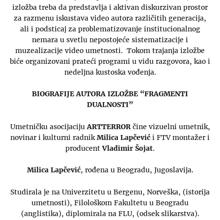
izložba treba da predstavlja i aktivan diskurzivan prostor
za razmenu iskustava video autora različitih generacija,
ali i podsticaj za problematizovanje institucionalnog
nemara u svetlu nepostojeće sistematizacije i
muzealizacije video umetnosti. Tokom trajanja izložbe
biće organizovani prateći programi u vidu razgovora, kao i
nedeljna kustoska vođenja.
BIOGRAFIJE AUTORA IZLOŽBE “FRAGMENTI
DUALNOSTI”
Umetničku asocijaciju
ARTTERROR
čine vizuelni umetnik,
novinar i kulturni radnik
Milica Lapčević
i FTV montažer i
producent
Vladimir Šojat
.
Milica Lapčević
, rođena u Beogradu, Jugoslavija.
Studirala je na Univerzitetu u Bergenu, Norveška, (istorija
umetnosti), Filološkom Fakultetu u Beogradu
(anglistika), diplomirala na FLU, (odsek slikarstva).