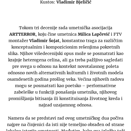
Kustos:
Vladimir Bjeličić
Tokom tri decenije rada umetnička asocijacija
ARTTERROR
, koju čine umetnica
Milica Lapčević
i FTV
montažer
Vladimir Šojat
, konstantno traga za različtim
konceptualnim i kompozicionim rešenjima pokretnih
slika. Njihov višedecenijski opus može se posmatrati kao
krajnje heterogena celina, ali ga treba pažljivo sagledati
pre svega u odnosu na kontekst novotalasnog poleta
odnosno novih alternativnih kulturnih i životnih modela
osamdesetih godina prošlog veka. Većina njihovih radova
mogu se posmatrati kao poetsko – performativne
zabeleške u funkciji ponašanja umetnika, njihovog
promišljanja bitisanja ili konstituisanja životnog kreda i
najzad uzajamnog odnosa.
Namera da se predstavi rad ovog umetničkog dua počiva
najpre na činjenici da isti nije temeljno obrađen od strane
lokalne istorije umetnosti. Međutim, kako ova izložba teži