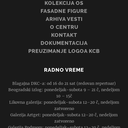
KOLEKCIJA OS
FASADNE FIGURE
ARHIVA VESTI
O CENTRU
KONTAKT
DOKUMENTACIJA
PREUZIMANJE LOGOA KCB
RADNO VREME
Blagajna DKC-a: od 16 do 21 sat (redovan repertoar)
Beogradski izlog: ponedeljak–subota 9 – 21 č, nedeljom
10 – 15č
Likovna galerija: ponedeljak–subota 12–20 č, nedeljom
zatvoreno
Galerija Artget: ponedeljak–subota 12–20 č, nedeljom
zatvoreno
Galerija Podroom: ponedeljak–subota 12–20 č, nedeljom