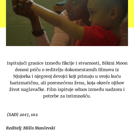
Ispitujući granice između fikcije i stvarnosti, Bikini Moon
donosi priču o reditelju dokumentarnih filmova iz
Njujorka i njegovoj devojci koji primaju u svoju kuću
harizmatičnu, ali poremećenu ženu, koja okreće njihov
život naglavačke. Film ispituje odnos između nadzora i
potrebe za intimnošću.
(SAD) 2017, 102
Reditelj: Milčo Mančevski