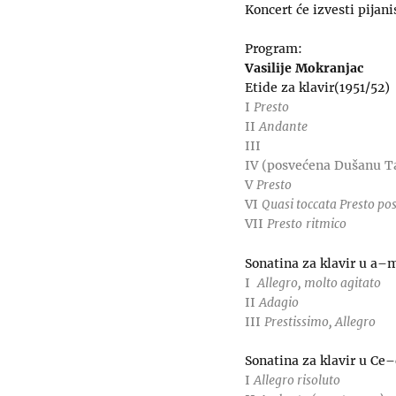
Koncert će izvesti pijan
Program:
Vasilije Mokranjac
Etide za klavir(1951/52)
I
Presto
II
Andante
III
IV (posvećena Dušanu T
V
Presto
VI
Quasi toccata Presto pos
VII
Presto
ritmico
Sonatina za klavir u a–
I
Allegro, molto agitato
II
Adagio
III
Prestissimo, Allegro
Sonatina za klavir u Ce
I
Allegro risoluto