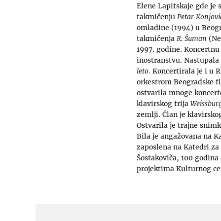
Elene Lapitskaje gde je
takmičenju
Petar
Konjovi
omladine (1994) u Beogr
takmičenja
R. Šuman
(Nem
1997. godine. Koncertnu 
inostranstvu. Nastupala 
leto.
Koncertirala je i u R
orkestrom Beogradske fi
ostvarila mnoge koncerte
klavirskog trija
Weissbur
zemlji. Član je klavirsk
Ostvarila je trajne snim
Bila je angažovana na Ka
zaposlena na Katedri za 
Šostakoviča, 100 godina 
projektima Kulturnog ce