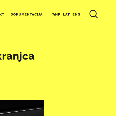
ЋИР
LAT
ENG
KT
DOKUMENTACIJA
kranjca