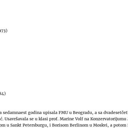
1973)
84)
a sedamnaest godina upisala FMU u Beogradu, a sa dvadesetčetir
ć. Usavršavala se u klasi prof. Marine Volf na Konzervatorijumu
m u Sankt Petersburgu, i Borisom Berlinom u Moskvi, a potom i 