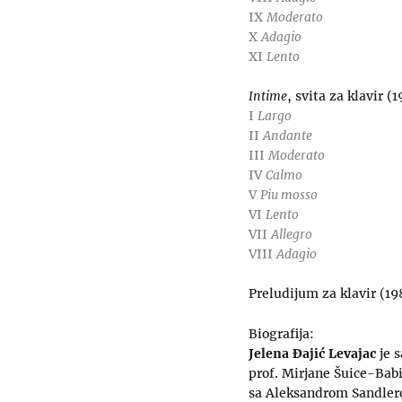
IX
Moderato
X
Adagio
XI
Lento
Intime
, svita za klavir (
I
Largo
II
Andante
III
Moderato
IV
Calmo
V
Piu mosso
VI
Lento
VII
Allegro
VIII
Adagio
Preludijum za klavir (19
Biografija:
Jelena Đajić Levajac
je s
prof. Mirjane Šuice-Babi
sa Aleksandrom Sandlero