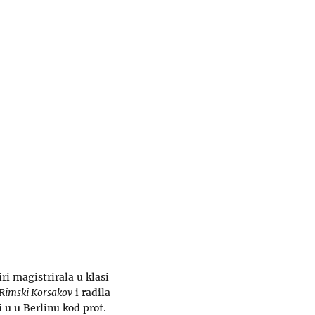
i magistrirala u klasi
Rimski Korsakov
i radila
u u Berlinu kod prof.