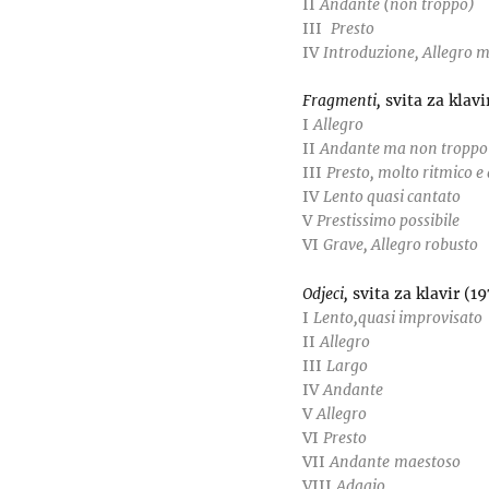
II
Andante (non troppo)
III
Presto
IV
Introduzione, Allegro m
Fragmenti,
svita za klavi
I
Allegro
II
Andante ma non troppo
III
Presto, molto ritmico e
IV
Lento quasi cantato
V
Prestissimo possibile
VI
Grave, Allegro robusto
Odjeci,
svita za klavir (19
I
Lento,quasi improvisato
II
Allegro
III
Largo
IV
Andante
V
Allegro
VI
Presto
VII
Andante
maestoso
VIII
Adagio