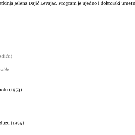
istkinja Jelena Đajić Levajac. Program je ujedno i doktorski umetn
adiću)
sible
molu (1953)
–duru (1954)