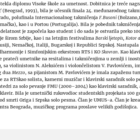
 stekla diplomu Visoke škole za umetnost. Dobitnica je treće n
ć
(Beograd, 1993), bila je učesnik finala 24. međunarodnog tak
adu, polufinala Internacionalnog takmičenja
F.Busoni
(Bolzano,1
ačka), kao i u Portou (Portugalija). Bila je pobednik takmičenj
delatnost je započela kao student i do sada je ostvarila preko 10
je širom Srbije, kao i na letnjim festivalima
Barski ljetopis,
Kotor a
usiji, Nemačkoj, Italiji, Bugarskoj i Republici Srpskoj. Nastupala 
lharmonije i Simfonijskim orkestrom RTS i KO
Skovran
. Kao klav
 prateći umetnike na resitalima i takmičenjima u zemlji i inost
g,
sa violinistom N. Aleksićem i violončelistom V. Pavlovićem, im
og dua
Mezzo
, sa pijanistom M. Pavlovićem je imala zapaženu turn
ke za RTSkao solista, kamerni muzičar i klavirski saradnik solo p
tedri za solo pevanje FMU (2000–2004) kao klavirski saradnik, a
klavir. Bila je umetnički rukovodioc studentskih projekata 100 g
od smrti Griga i Srpska solo pesma. Član je UMUS-a. Član je kre
ntra Beograda, muzičkog programa proslave velikih godišnjica.