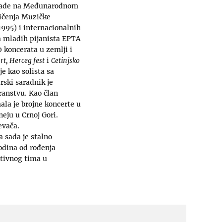
agrade na Međunarodnom
mičenja Muzičke
995) i internacionalnih
a mladih pijanista EPTA
0 koncerata u zemlji i
rt, Herceg fest
i
Cetinjsko
je kao solista sa
irski saradnik je
ranstvu. Kao član
ala je brojne koncerte u
eju u Crnoj Gori.
evača.
 sada je stalno
odina od rođenja
ativnog tima u