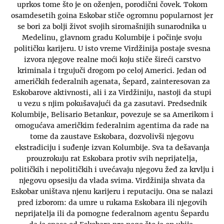
uprkos tome što je on oženjen, porodični čovek. Tokom
osamdesetih goina Eskobar stiče ogromnu popularnost jer
se bori za bolji život svojih siromašnijih sunarodnika u
Medelinu, glavnom gradu Kolumbije i počinje svoju
političku karijeru. U isto vreme Virdžinija postaje svesna
izvora njegove realne moći koju stiče šireći carstvo
kriminala i trgujuči drogom po celoj Americi. Jedan od
američkih federalnih agenata, Šepard, zainteresovan za
Eskobarove aktivnosti, ali i za Virdžiniju, nastoji da stupi
u vezu s njim pokušavajući da ga zasutavi. Predsednik
Kolumbije, Belisario Betankur, povezuje se sa Amerikom i
omogućava američkim federalnim agentima da rade na
tome da zaustave Eskobara, dozvolivši njegovu
ekstradiciju i suđenje izvan Kolumbije. Sva ta dešavanja
prouzrokuju rat Eskobara protiv svih neprijatelja,
političkih i nepolitičkih i uvećavaju njegovu žeđ za krvlju i
njegovu opsesiju da vlada svima. Virdžinija shvata da
Eskobar uništava njenu karijeru i reputaciju. Ona se nalazi
pred izborom: da umre u rukama Eskobara ili njegovih
neprijatelja ili da pomogne federalnom agentu Šepardu