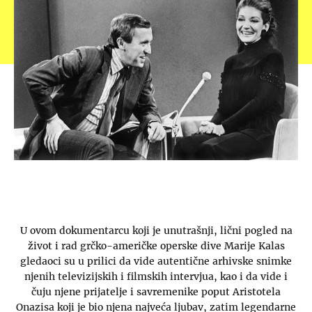
U ovom dokumentarcu koji je unutrašnji, lični pogled na
život i rad grčko-američke operske dive Marije Kalas
gledaoci su u prilici da vide autentične arhivske snimke
njenih televizijskih i filmskih intervjua, kao i da vide i
čuju njene prijatelje i savremenike poput Aristotela
Onazisa koji je bio njena najveća ljubav, zatim legendarne