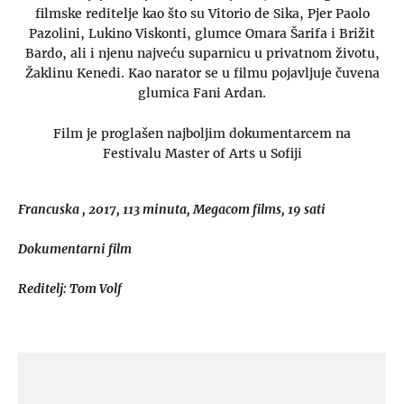
filmske reditelje kao što su Vitorio de Sika, Pjer Paolo
Pazolini, Lukino Viskonti, glumce Omara Šarifa i Brižit
Bardo, ali i njenu najveću suparnicu u privatnom životu,
Žaklinu Kenedi. Kao narator se u filmu pojavljuje čuvena
glumica Fani Ardan.
Film je proglašen najboljim dokumentarcem na
Festivalu Master of Arts u Sofiji
Francuska , 2017, 113 minuta, Megacom films, 19 sati
Dokumentarni film
Reditelj: Tom Volf