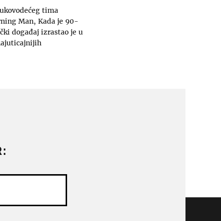
 rukovodećeg tima
rning Man, Kada je 90-
ki događaj izrastao je u
ajuticajnijih
: