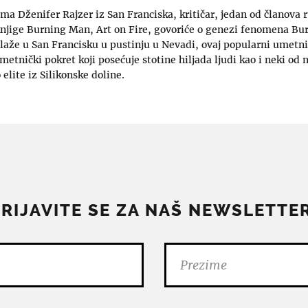
a Dženifer Rajzer iz San Franciska, kritičar, jedan od članova
njige Burning Man, Art on Fire, govoriće o genezi fenomena Bu
laže u San Francisku u pustinju u Nevadi, ovaj popularni umetnič
etnički pokret koji posećuje stotine hiljada ljudi kao i neki od n
elite iz Silikonske doline.
PRIJAVITE SE ZA NAŠ NEWSLETTER