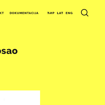
ЋИР
LAT
ENG
KT
DOKUMENTACIJA
osao