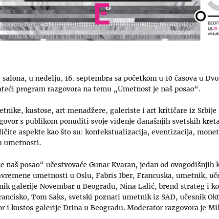
 salona, u nedelju, 16. septembra sa početkom u 10 časova u Dv
ateći program razgovora na temu „Umetnost je naš posao“.
nike, kustose, art menadžere, galeriste i art kritičare iz Srbije i
zgovor s publikom ponuditi svoje viđenje današnjih svetskih kreta
ličite aspekte kao što su: kontekstualizacija, eventizacija, moneti
a umetnosti.
 naš posao“ učestvovaće Gunar Kvaran, jedan od ovogodišnjih 
avremene umetnosti u Oslu, Fabris Iber, Francuska, umetnik, uč
snik galerije Novembar u Beogradu, Nina Lalić, brend strateg i 
rancisko, Tom Saks, svetski poznati umetnik iz SAD, učesnik Okt
r i kustos galerije Drina u Beogradu. Moderator razgovora je Mil