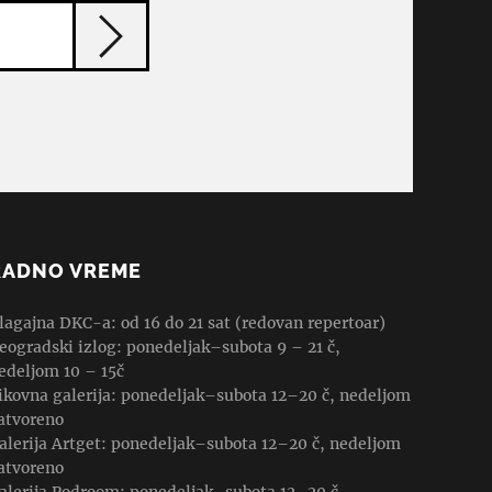
RADNO VREME
lagajna DKC-a: od 16 do 21 sat (redovan repertoar)
eogradski izlog: ponedeljak–subota 9 – 21 č,
edeljom 10 – 15č
ikovna galerija: ponedeljak–subota 12–20 č, nedeljom
atvoreno
alerija Artget: ponedeljak–subota 12–20 č, nedeljom
atvoreno