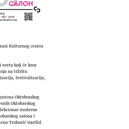
orani Kulturnog centra
 sveta koji će kroz
nja na tržištu
zacija, festivalizacija,
kustosa Oktobraskog
esnik Oktobarskog
kolekcionar moderne
obarskog salona i
ena Trobozić Garfild.