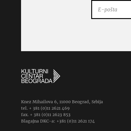
Knez Mihailova 6, 11000 Beograd, Srbija
tel. + 381 (0)11 2621 469
fax. + 381 (0)11 2623 853
Blagajna DKC-a: +381 (0)11 2621 174