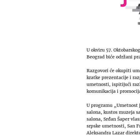
U okviru 57. Oktobarskog
Beograd biće održani pr
Razgovori će okupiti umet
kratke prezentacije i ra
umetnosti, ispitijući raz
komunikacija i promocij
U programu „Umetnost je
salona, kustos muzeja s
salona, Srđan Šaper vla
srpske umetnosti, San F
Aleksandra Lazar direkto