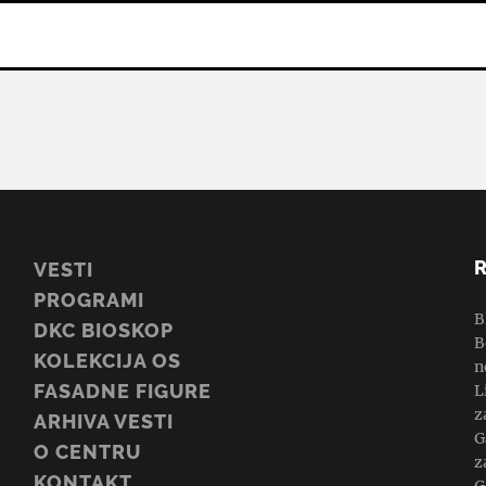
VESTI
PROGRAMI
B
DKC BIOSKOP
B
KOLEKCIJA OS
n
FASADNE FIGURE
L
z
ARHIVA VESTI
G
O CENTRU
z
KONTAKT