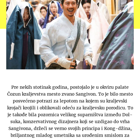
Pre nekih stotinak godina, postojalo je u okviru palate
Čozun kraljevstva mesto zvano Sangivon. To je bilo mesto
posvećeno potrazi za lepotom na kojem su kraljevski
krojači krojili i oblikovali odeću za kraljevsku porodicu. To
je takođe bila pozornica velikog suparništva između Dol-
suka, konzervativnog dizajnera koji se uzdigao do vrha
Sangivona, držeći se verno svojih principa i Kong-džina,
briljantnog mladog umetnika sa urođenim smislom za