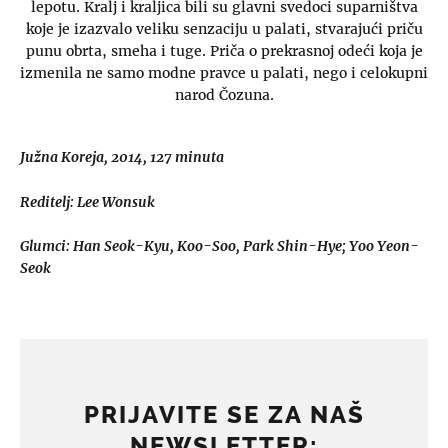
lepotu. Kralj i kraljica bili su glavni svedoci suparništva
koje je izazvalo veliku senzaciju u palati, stvarajući priču
punu obrta, smeha i tuge. Priča o prekrasnoj odeći koja je
izmenila ne samo modne pravce u palati, nego i celokupni
narod Čozuna.
Južna Koreja, 2014, 127 minuta
Reditelj: Lee Wonsuk
Glumci: Han Seok-Kyu, Koo-Soo, Park Shin-Hye; Yoo Yeon-
Seok
PRIJAVITE SE ZA NAŠ
NEWSLETTER: