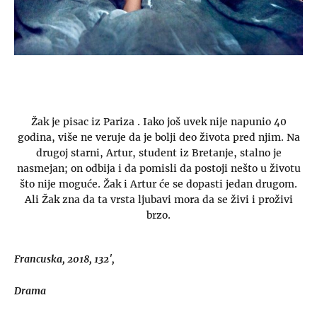
Žak je pisac iz Pariza . Iako još uvek nije napunio 40
godina, više ne veruje da je bolji deo života pred njim. Na
drugoj starni, Artur, student iz Bretanje, stalno je
nasmejan; on odbija i da pomisli da postoji nešto u životu
što nije moguće. Žak i Artur će se dopasti jedan drugom.
Ali Žak zna da ta vrsta ljubavi mora da se živi i proživi
brzo.
Francuska, 2018, 132′,
Drama