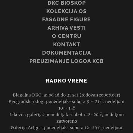
DKC BIOSKOP
KOLEKCIJA OS
FASADNE FIGURE
ARHIVA VESTI
O CENTRU
KONTAKT
DOKUMENTACIJA
PREUZIMANJE LOGOA KCB
RADNO VREME
Blagajna DKC-a: od 16 do 21 sat (redovan repertoar)
Beogradski izlog: ponedeljak–subota 9 – 21 č, nedeljom
10 – 15č
Likovna galerija: ponedeljak–subota 12–20 č, nedeljom
zatvoreno
Galerija Artget: ponedeljak–subota 12–20 č, nedeljom