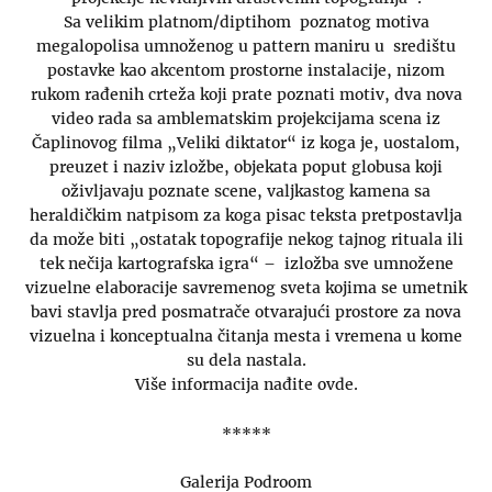
Sa velikim platnom/diptihom poznatog motiva
megalopolisa umnoženog u pattern maniru u središtu
postavke kao akcentom prostorne instalacije, nizom
rukom rađenih crteža koji prate poznati motiv, dva nova
video rada sa amblematskim projekcijama scena iz
Čaplinovog filma „Veliki diktator“ iz koga je, uostalom,
preuzet i naziv izložbe, objekata poput globusa koji
oživljavaju poznate scene, valjkastog kamena sa
heraldičkim natpisom za koga pisac teksta pretpostavlja
da može biti „ostatak topografije nekog tajnog rituala ili
tek nečija kartografska igra“ – izložba sve umnožene
vizuelne elaboracije savremenog sveta kojima se umetnik
bavi stavlja pred posmatrače otvarajući prostore za nova
vizuelna i konceptualna čitanja mesta i vremena u kome
su dela nastala.
Više informacija nađite ovde.
*****
Galerija Podroom