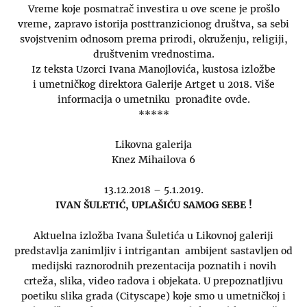
Vreme koje posmatrač investira u ove scene je prošlo
vreme, zapravo istorija posttranzicionog društva, sa sebi
svojstvenim odnosom prema prirodi, okruženju, religiji,
društvenim vrednostima.
Iz teksta Uzorci Ivana Manojlovića, kustosa izložbe
i umetničkog direktora Galerije Artget u 2018. Više
informacija o umetniku pronađite ovde.
*****
Likovna galerija
Knez Mihailova 6
13.12.2018 – 5.1.2019.
IVAN ŠULETIĆ, UPLAŠIĆU SAMOG SEBE !
Aktuelna izložba Ivana Šuletića u Likovnoj galeriji
predstavlja zanimljiv i intrigantan ambijent sastavljen od
medijski raznorodnih prezentacija poznatih i novih
crteža, slika, video radova i objekata. U prepoznatljivu
poetiku slika grada (Cityscape) koje smo u umetničkoj i