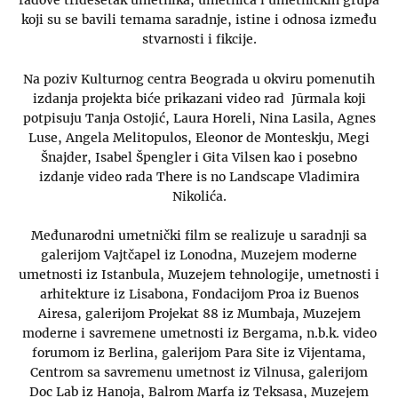
radove tridesetak umetnika, umetnica i umetničkih grupa
koji su se bavili temama saradnje, istine i odnosa između
stvarnosti i fikcije.
Na poziv Kulturnog centra Beograda u okviru pomenutih
izdanja projekta biće prikazani video rad Jūrmala koji
potpisuju Tanja Ostojić, Laura Horeli, Nina Lasila, Agnes
Luse, Angela Melitopulos, Eleonor de Monteskju, Megi
Šnajder, Isabel Špengler i Gita Vilsen kao i posebno
izdanje video rada There is no Landscape Vladimira
Nikolića.
Međunarodni umetnički film se realizuje u saradnji sa
galerijom Vajtčapel iz Lonodna, Muzejem moderne
umetnosti iz Istanbula, Muzejem tehnologije, umetnosti i
arhitekture iz Lisabona, Fondacijom Proa iz Buenos
Airesa, galerijom Projekat 88 iz Mumbaja, Muzejem
moderne i savremene umetnosti iz Bergama, n.b.k. video
forumom iz Berlina, galerijom Para Site iz Vijentama,
Centrom sa savremenu umetnost iz Vilnusa, galerijom
Doc Lab iz Hanoja, Balrom Marfa iz Teksasa, Muzejem