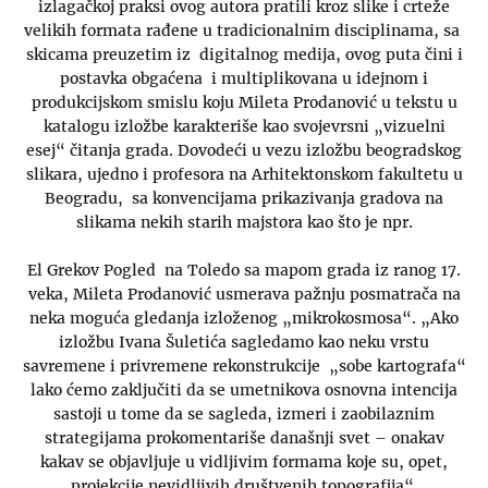
izlagačkoj praksi ovog autora pratili kroz slike i crteže
velikih formata rađene u tradicionalnim disciplinama, sa
skicama preuzetim iz digitalnog medija, ovog puta čini i
postavka obgaćena i multiplikovana u idejnom i
produkcijskom smislu koju Mileta Prodanović u tekstu u
katalogu izložbe karakteriše kao svojevrsni „vizuelni
esej“ čitanja grada. Dovodeći u vezu izložbu beogradskog
slikara, ujedno i profesora na Arhitektonskom fakultetu u
Beogradu, sa konvencijama prikazivanja gradova na
slikama nekih starih majstora kao što je npr.
El Grekov Pogled na Toledo sa mapom grada iz ranog 17.
veka, Mileta Prodanović usmerava pažnju posmatrača na
neka moguća gledanja izloženog „mikrokosmosa“. „Ako
izložbu Ivana Šuletića sagledamo kao neku vrstu
savremene i privremene rekonstrukcije „sobe kartografa“
lako ćemo zaključiti da se umetnikova osnovna intencija
sastoji u tome da se sagleda, izmeri i zaobilaznim
strategijama prokomentariše današnji svet – onakav
kakav se objavljuje u vidljivim formama koje su, opet,
projekcije nevidljivih društvenih topografija“.