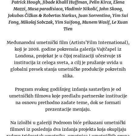
Patrick Hough, Jibade Khalil Huffman, Pelin Kirca, Elena
Mazzi, Musa paradisiaca, Vladimir Nikolić, John Skoog,
Jokubas Čižkas & Robertas Narkus, Juan Sorrentino, Yim Sui
Fong, Mikolaj Sobczak, Yim Suifong, Munem Wasif, Le Xuan
Tien
Međunarodni umetnički film (Artists’Film International),
koji je 2008. godine pokrenula galerija Vajtčapel iz
Londona, projekat je u čijoj realizaciji učestvuje 18
institucija iz celoga sveta, a cilj je pružanje uvida u
globalni presek stanja umetničke produkcije pokretnih
slika.
Program svakog godišnjeg izdanja sastavljen je od
umetničkih filmova koje predlažu partnerske institucije
na osnovu prethodno zadate teme, dok se formati
prezentacije menjaju.
Na izložbi u galeriji Podroom biće prikazani umetnički
filmovi iz poslednja dva izdanja projekta koja okupljaju