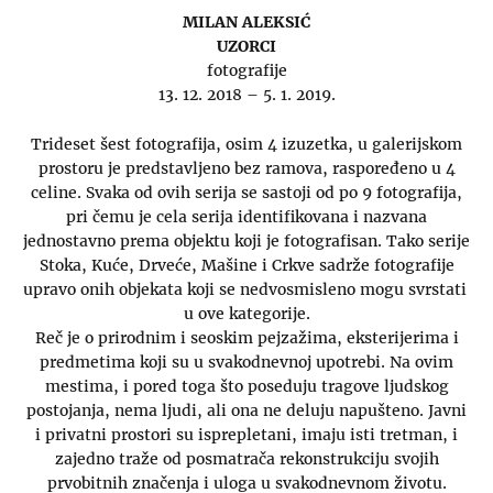
MILAN ALEKSIĆ
UZORCI
fotografije
13. 12. 2018 – 5. 1. 2019.
Trideset šest fotografija, osim 4 izuzetka, u galerijskom
prostoru je predstavljeno bez ramova, raspoređeno u 4
celine. Svaka od ovih serija se sastoji od po 9 fotografija,
pri čemu je cela serija identifikovana i nazvana
jednostavno prema objektu koji je fotografisan. Tako serije
Stoka, Kuće, Drveće, Mašine i Crkve sadrže fotografije
upravo onih objekata koji se nedvosmisleno mogu svrstati
u ove kategorije.
Reč je o prirodnim i seoskim pejzažima, eksterijerima i
predmetima koji su u svakodnevnoj upotrebi. Na ovim
mestima, i pored toga što poseduju tragove ljudskog
postojanja, nema ljudi, ali ona ne deluju napušteno. Javni
i privatni prostori su isprepletani, imaju isti tretman, i
zajedno traže od posmatrača rekonstrukciju svojih
prvobitnih značenja i uloga u svakodnevnom životu.