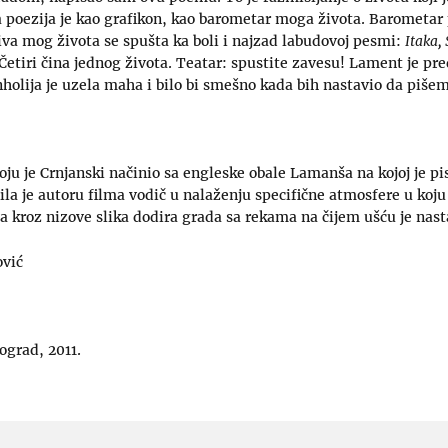
poezija je kao grafikon, kao barometar moga života. Barometar 
živa mog života se spušta ka boli i najzad labudovoj pesmi:
Itaka,
 Četiri čina jednog života. Teatar: spustite zavesu! Lament je pr
holija je uzela maha i bilo bi smešno kada bih nastavio da pišem
koju je Crnjanski načinio sa engleske obale Lamanša na kojoj je pi
bila je autoru filma vodič u nalaženju specifične atmosfere u koj
 kroz nizove slika dodira grada sa rekama na čijem ušću je nast
ović
ograd, 2011.