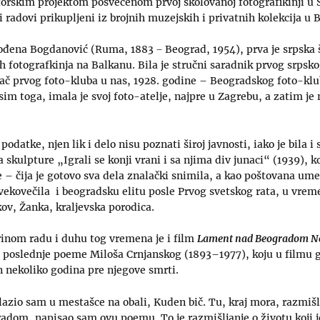
orskim projektom posvećenom prvoj školovanoj fotografikinji u S
eni radovi prikupljeni iz brojnih muzejskih i privatnih kolekcija u
ođena Bogdanović (Ruma, 1883 ̶ Beograd, 1954), prva je srpska š
h fotografkinja na Balkanu. Bila je stručni saradnik prvog srpsk
vač prvog foto-kluba u nas, 1928. godine – Beogradskog foto-klub
im toga, imala je svoj foto-atelje, najpre u Zagrebu, a zatim je 
datke, njen lik i delo nisu poznati široj javnosti, iako je bila i
skulpture „Igrali se konji vrani i sa njima div junaci“ (1939), ko
 – čija je gotovo sva dela znalački snimila, a kao poštovana ume
 ovekovečila i beogradsku elitu posle Prvog svetskog rata, u vrem
kov, Žanka, kraljevska porodica.
inom radu i duhu tog vremena je i film
Lament nad Beogradom No
u poslednje poeme Miloša Crnjanskog (1893–1977), koju u filmu 
n nekoliko godina pre njegove smrti.
azio sam u mestašce na obali, Kuden bič. Tu, kraj mora, razmiš
adom, napisao sam ovu poemu. To je razmišljanje o životu koji j