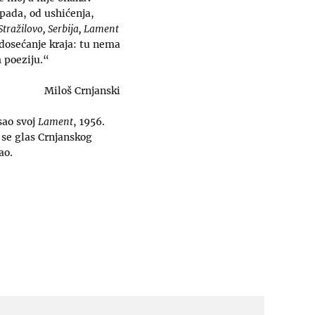
pada, od ushićenja,
 Stražilovo, Serbija, Lament
edosećanje kraja: tu nema
 poeziju.“
Miloš Crnjanski
sao svoj
Lament
, 1956.
u se glas Crnjanskog
ao.