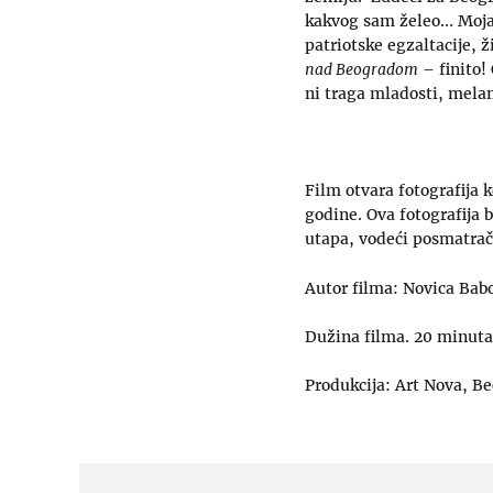
kakvog sam želeo… Moja 
patriotske egzaltacije, 
nad Beogradom
– finito!
ni traga mladosti, melan
Film otvara fotografija 
godine. Ova fotografija 
utapa, vodeći posmatrača
Autor filma: Novica Bab
Dužina filma. 20 minuta
Produkcija: Art Nova, Be