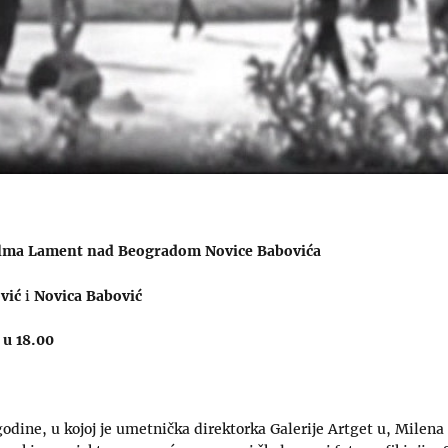
filma Lament nad Beogradom Novice Babovića
vić
i
Novica Babović
 u 18.00
odine, u kojoj je umetnička direktorka Galerije Artget u, Milena