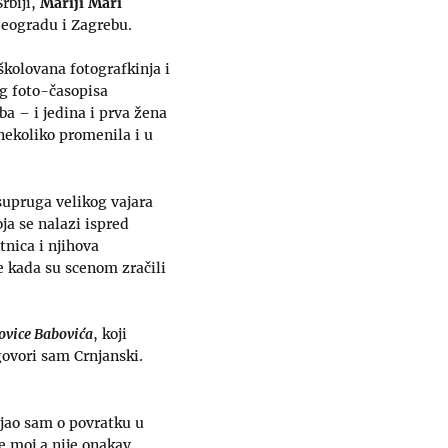
rbiji,
Mariji Mari
 Beogradu i Zagrebu.
kolovana fotografkinja i
og foto-časopisa
a – i jedina i prva žena
nekoliko promenila i u
 supruga velikog vajara
ja se nalazi ispred
tnica i njihova
e kada su scenom zračili
vice Babovića
, koji
govori sam Crnjanski.
ljao sam o povratku u
e moj a nije onakav