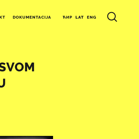
ЋИР
LAT
ENG
KT
DOKUMENTACIJA
 SVOM
U