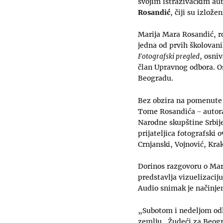
svojim istraživačkim aut
Rosandić
, čiji su izlož
Marija Mara Rosandić, r
jedna od prvih školovani
Fotografski pregled
, osni
član Upravnog odbora. Os
Beogradu.
Bez obzira na pomenute po
Tome Rosandića ̶ autora 
Narodne skupštine Srbije
prijateljica fotografski
Crnjanski, Vojnović, Kra
Dorinos razgovoru o Mar
predstavlja vizuelizacij
Audio snimak je načinje
„Subotom i nedeljom odl
zemlju. Žudeći za Beogr