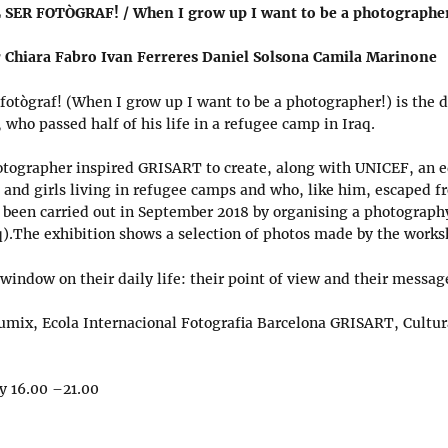
 SER FOTÒGRAF! /
When I grow up I want to be a photographe
r Chiara Fabro Ivan Ferreres Daniel Solsona Camila Marinone
 fotògraf! (When I grow up I want to be a photographer!) is the 
 who passed half of his life in a refugee camp in Iraq.
hotographer inspired GRISART to create, along with UNICEF, an e
 and girls living in refugee camps and who, like him, escaped 
as been carried out in September 2018 by organising a photograp
q).The exhibition shows a selection of photos made by the works
indow on their daily life: their point of view and their message
umix, Ecola Internacional Fotografia Barcelona GRISART, Cultur
y 16.00 –21.00