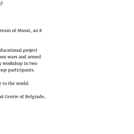
r!
dream of Murat, an 8
ducational project
from wars and armed
hy workshop in two
hop participants.
 to the world.
al Centre of Belgrade,