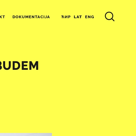
ЋИР
LAT
ENG
KT
DOKUMENTACIJA
 BUDEM