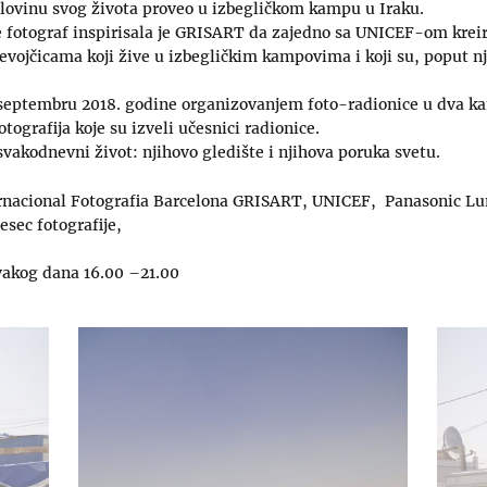
 polovinu svog života proveo u izbegličkom kampu u Iraku.
e fotograf inspirisala je GRISART da zajedno sa UNICEF-om kreir
vojčicama koji žive u izbegličkim kampovima i koji su, poput nje
u septembru 2018. godine organizovanjem foto-radionice u dva ka
otografija koje su izveli učesnici radionice.
 svakodnevni život: njihovo gledište i njihova poruka svetu.
ernacional Fotografia Barcelona GRISART, UNICEF, Panasonic Lu
sec fotografije,
vakog dana 16.00 –21.00