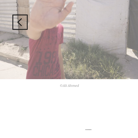
©Ali Ahmed
…..